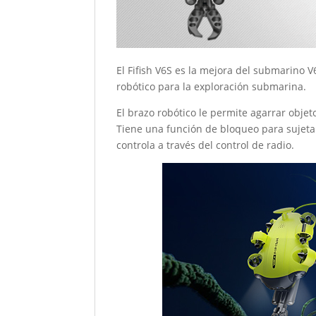
El Fifish V6S es la mejora del submarino
robótico para la exploración submarina.
El brazo robótico le permite agarrar objet
Tiene una función de bloqueo para sujetar
controla a través del control de radio.