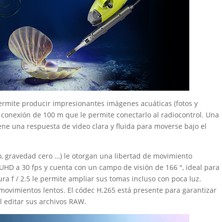
ermite producir impresionantes imágenes acuáticas (fotos y
e conexión de 100 m que le permite conectarlo al radiocontrol. Una
iene una respuesta de video clara y fluida para moverse bajo el
, gravedad cero …) le otorgan una libertad de movimiento
 UHD a 30 fps y cuenta con un campo de visión de 166 °, ideal para
ura f / 2.5 le permite ampliar sus tomas incluso con poca luz.
movimientos lentos. El códec H.265 está presente para garantizar
al editar sus archivos RAW.