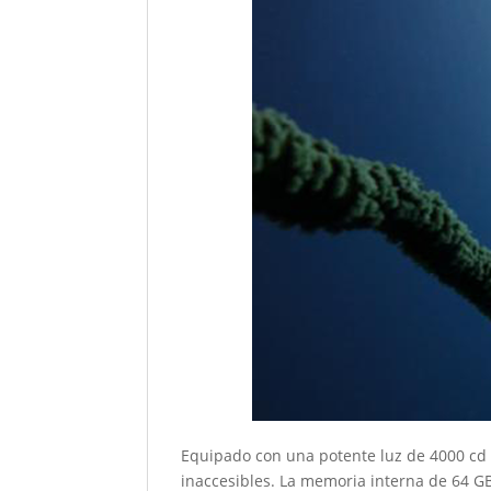
Equipado con una potente luz de 4000 cd /
inaccesibles. La memoria interna de 64 G