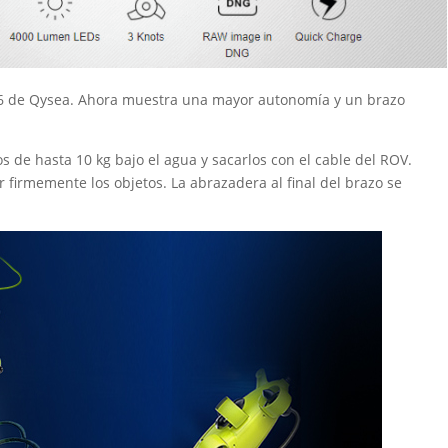
 V6 de Qysea. Ahora muestra una mayor autonomía y un brazo
os de hasta 10 kg bajo el agua y sacarlos con el cable del ROV.
 firmemente los objetos. La abrazadera al final del brazo se