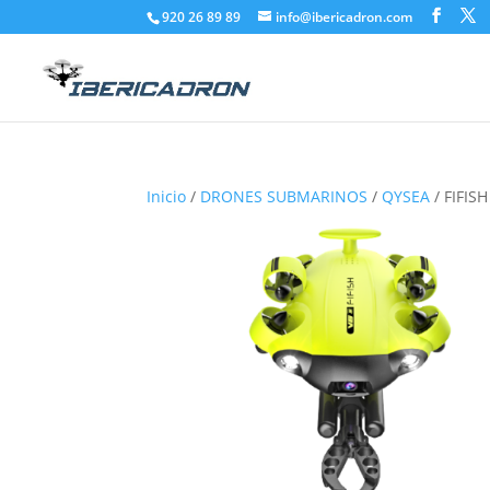
920 26 89 89
info@ibericadron.com
Inicio
/
DRONES SUBMARINOS
/
QYSEA
/ FIFIS