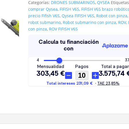
Categorías:
DRONES SUBMARINOS
,
QYSEA
Etiquetas
comprar Qysea
,
FIFISH V6S
,
FIFISH V6S brazo robótic
precio Fifish V6S
,
Qysea FIFISH V6S
,
Robot con pinza
,
robot submarino
,
Robot submarino con pinza
,
ROV
,
con pinza
,
ROV FIFISH V6S