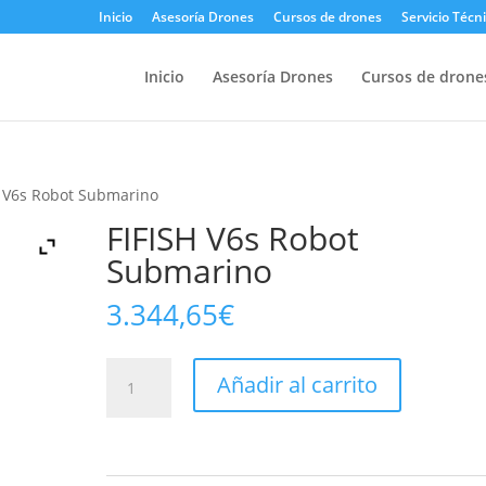
Inicio
Asesoría Drones
Cursos de drones
Servicio Técn
Inicio
Asesoría Drones
Cursos de drone
H V6s Robot Submarino
FIFISH V6s Robot
Submarino
3.344,65
€
FIFISH
Añadir al carrito
V6s
Robot
Submarino
cantidad