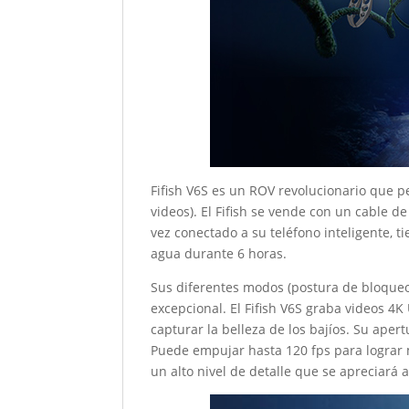
Fifish V6S es un ROV revolucionario que p
videos). El Fifish se vende con un cable d
vez conectado a su teléfono inteligente, t
agua durante 6 horas.
Sus diferentes modos (postura de bloqueo
excepcional. El Fifish V6S graba videos 4K
capturar la belleza de los bajíos. Su apert
Puede empujar hasta 120 fps para lograr 
un alto nivel de detalle que se apreciará 