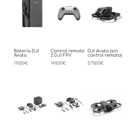
Batería DJI
Control remoto
DJI Avata (sin
Avata
2 DJI FPV
control remoto)
119,00
€
149,00
€
579,00
€