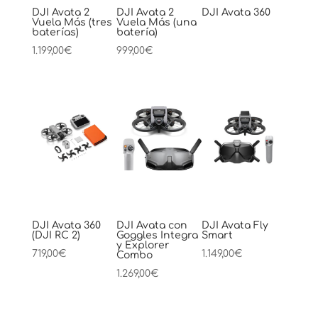
DJI Avata 2
DJI Avata 2
DJI Avata 360
Vuela Más (tres
Vuela Más (una
baterías)
batería)
1.199,00
€
999,00
€
DJI Avata 360
DJI Avata con
DJI Avata Fly
(DJI RC 2)
Goggles Integra
Smart
y Explorer
719,00
€
1.149,00
€
Combo
1.269,00
€