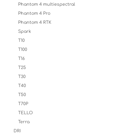
Phantom 4 multiespectral
Phantom 4 Pro
Phantom 4 RTK
Spark
T10
T100
T16
T25
T30
T40
T50
T70P
TELLO
Terra
DRI