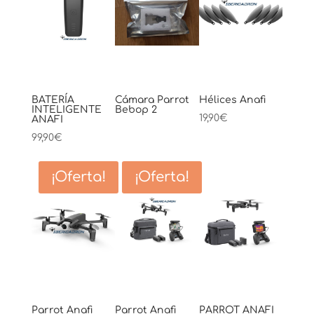
BATERÍA
Cámara Parrot
Hélices Anafi
INTELIGENTE
Bebop 2
19,90
€
ANAFI
99,90
€
¡Oferta!
¡Oferta!
Parrot Anafi
Parrot Anafi
PARROT ANAFI