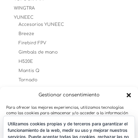
WINGTRA
YUNEEC
Accesorios YUNEEC
Breeze
Firebird FPV
Gimbals de mano
H520E
Mantis Q
Tornado
Typhoon H
Gestionar consentimiento
Accesorios Typhoon H
TYPHOON H PLUS
Para ofrecer las mejores experiencias, utilizamos tecnologías
Accesorios Typhoon H Plus
como las cookies para almacenar y/o acceder a la información
del dispositivo. El consentimiento de estas tecnologías nos
Typhoon H3
Utilizamos cookies propias y de terceros para garantizar el
permitirá procesar datos como el comportamiento de
navegación o las identificaciones únicas en este sitio. No
funcionamiento de la web, medir su uso y mejorar nuestros
Typhoon Q500
consentir o retirar el consentimiento, puede afectar
servicios. Puede aceptar todas las cookies, rechazar las no