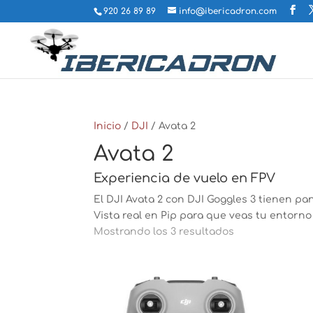
920 26 89 89
info@ibericadron.com
Inicio
/
DJI
/ Avata 2
Avata 2
Experiencia de vuelo en FPV
El DJI Avata 2 con DJI Goggles 3 tienen p
Vista real en Pip para que veas tu entorno 
Mostrando los 3 resultados