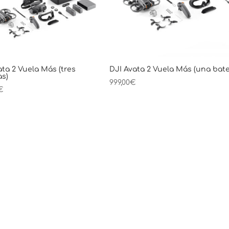
ata 2 Vuela Más (tres
DJI Avata 2 Vuela Más (una bate
as)
999,00
€
€