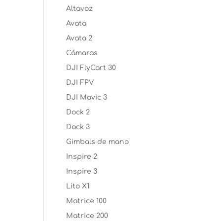
Altavoz
Avata
Avata 2
Cámaras
DJI FlyCart 30
DJI FPV
DJI Mavic 3
Dock 2
Dock 3
Gimbals de mano
Inspire 2
Inspire 3
Lito X1
Matrice 100
Matrice 200