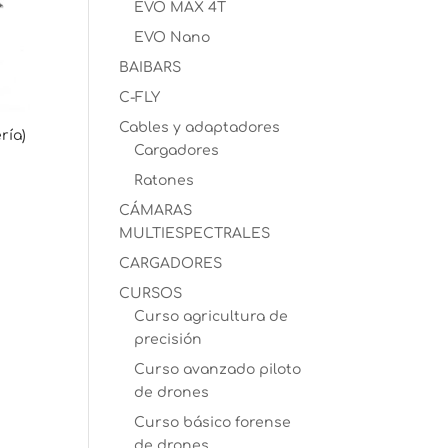
EVO MAX 4T
EVO Nano
BAIBARS
C-FLY
Cables y adaptadores
ría)
Cargadores
Ratones
CÁMARAS
MULTIESPECTRALES
CARGADORES
CURSOS
Curso agricultura de
precisión
Curso avanzado piloto
de drones
Curso básico forense
de drones