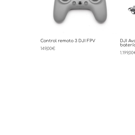
Control remoto 3 DJI FPV
DJI Av
baterí
149,00
€
1.199,00