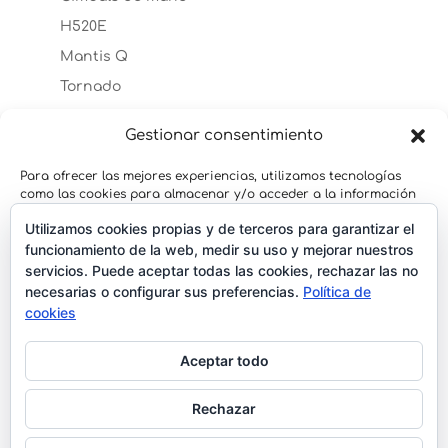
H520E
Mantis Q
Tornado
Typhoon H
Gestionar consentimiento
Accesorios Typhoon H
TYPHOON H PLUS
Para ofrecer las mejores experiencias, utilizamos tecnologías
Accesorios Typhoon H Plus
como las cookies para almacenar y/o acceder a la información
del dispositivo. El consentimiento de estas tecnologías nos
Typhoon H3
Utilizamos cookies propias y de terceros para garantizar el
permitirá procesar datos como el comportamiento de
navegación o las identificaciones únicas en este sitio. No
funcionamiento de la web, medir su uso y mejorar nuestros
Typhoon Q500
consentir o retirar el consentimiento, puede afectar
servicios. Puede aceptar todas las cookies, rechazar las no
YUNEEC H520
negativamente a ciertas características y funciones.
necesarias o configurar sus preferencias.
Política de
Accesorios H520
cookies
Yuneec H520 RTK
Aceptar
Aceptar todo
Denegar
Rechazar
Ver preferencias
Terminos y Condiciones