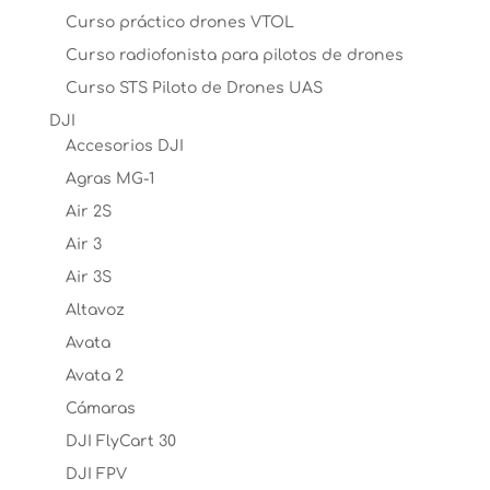
Curso práctico drones VTOL
Curso radiofonista para pilotos de drones
Curso STS Piloto de Drones UAS
DJI
Accesorios DJI
Agras MG-1
Air 2S
Air 3
Air 3S
Altavoz
Avata
Avata 2
Cámaras
DJI FlyCart 30
DJI FPV