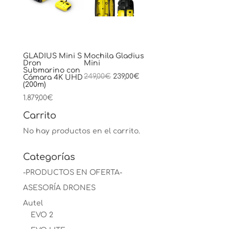
GLADIUS Mini S
Mochila Gladius
Dron
Mini
Submarino con
El
El
249,00
€
239,00
€
Cámara 4K UHD
(200m)
precio
precio
1.879,00
€
original
actual
era:
es:
Carrito
249,00€.
239,00€.
No hay productos en el carrito.
Categorías
-PRODUCTOS EN OFERTA-
ASESORÍA DRONES
Autel
EVO 2