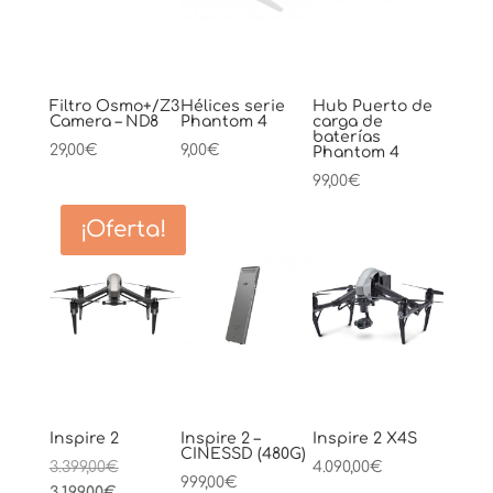
Filtro Osmo+/Z3
Hélices serie
Hub Puerto de
Camera – ND8
Phantom 4
carga de
baterías
29,00
€
9,00
€
Phantom 4
99,00
€
¡Oferta!
Inspire 2
Inspire 2 –
Inspire 2 X4S
CINESSD (480G)
El
3.399,00
€
4.090,00
€
999,00
€
El
precio
3.199,00
€