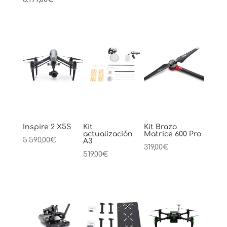
precio
original
actual
era:
es:
3.399,00€.
3.199,00€.
Inspire 2 X5S
Kit
Kit Brazo
actualización
Matrice 600 Pro
5.590,00
€
A3
319,00
€
519,00
€