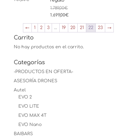
regalo
El
1.789,00
€
precio
El
1.699,00
€
original
precio
←
1
2
3
…
19
20
21
22
23
→
era:
actual
1.789,00€.
es:
Carrito
1.699,00€.
No hay productos en el carrito.
Categorías
-PRODUCTOS EN OFERTA-
ASESORÍA DRONES
Autel
EVO 2
EVO LITE
EVO MAX 4T
EVO Nano
BAIBARS