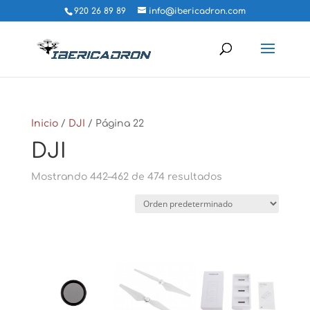
920 26 89 89
info@ibericadron.com
Inicio
/
DJI
/ Página 22
DJI
Mostrando 442–462 de 474 resultados