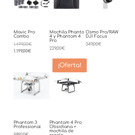
Mavic Pro
Mochila Phanto
Osmo Pro/RAW
Combo
4 y Phantom 4
DJI Focus
Pro
El
1.499,00
€
349,00
€
229,00
€
El
precio
1.199,00
€
precio
original
¡Oferta!
actual
era:
es:
1.499,00€.
1.199,00€.
Phantom 3
Phantom 4 Pro
Professional
Obsidiana +
mochila de
989,00
€