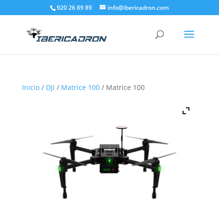
920 26 89 89
info@ibericadron.com
Inicio
/
DJI
/
Matrice 100
/ Matrice 100