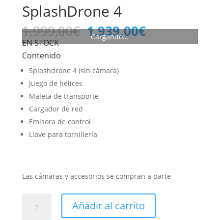
SplashDrone 4
El
El
1.999,00
€
1.939,00
€
Cargando...
precio
precio
EN STOCK
original
actual
Contenido
era:
es:
Splashdrone 4 (sin cámara)
1.999,00€.
1.939,00€.
Juego de hélices
Maleta de transporte
Cargador de red
Emisora de control
Llave para tornillería
Las cámaras y accesorios se compran a parte
SplashDrone
Añadir al carrito
4