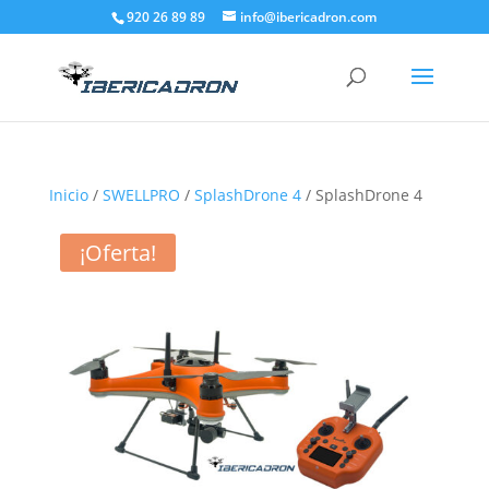
920 26 89 89
info@ibericadron.com
Inicio
/
SWELLPRO
/
SplashDrone 4
/ SplashDrone 4
¡Oferta!