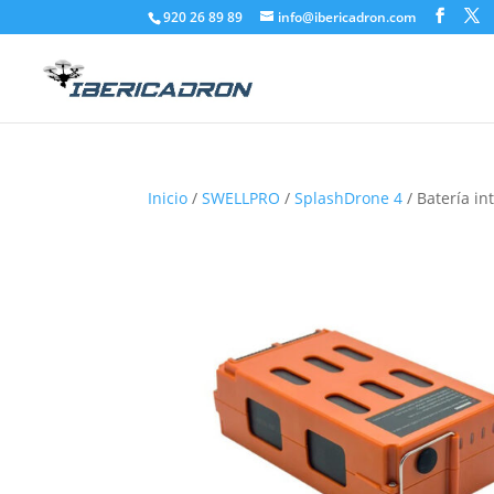
920 26 89 89
info@ibericadron.com
Inicio
/
SWELLPRO
/
SplashDrone 4
/ Batería i