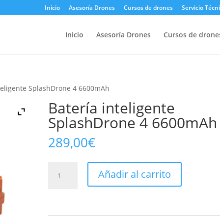
Inicio
Asesoría Drones
Cursos de drones
Servicio Técn
Inicio
Asesoría Drones
Cursos de drone
nteligente SplashDrone 4 6600mAh
Batería inteligente
SplashDrone 4 6600mAh
289,00
€
Batería
Añadir al carrito
inteligente
SplashDrone
4
6600mAh