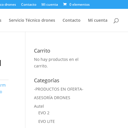
ico drones
Contacto
Mi cuenta
0 elementos
s
Servicio Técnico drones
Contacto
Mi cuenta
Carrito
No hay productos en el
I
carrito.
Categorías
Arm
-PRODUCTOS EN OFERTA-
io
ASESORÍA DRONES
Autel
EVO 2
EVO LITE