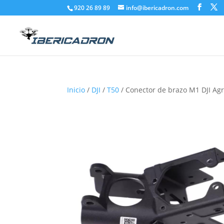
920 26 89 89
info@ibericadron.com
Inicio
/
DJI
/
T50
/ Conector de brazo M1 DJI Ag