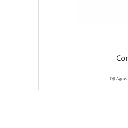
Con
DJI Agras