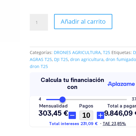
DJI
Añadir al carrito
AGRAS
T25
cantidad
Categorías:
DRONES AGRICULTURA
,
T25
Etiquetas:
D
AGRAS T25
,
DJI T25
,
dron agricultura
,
dron fumigado
dron T25