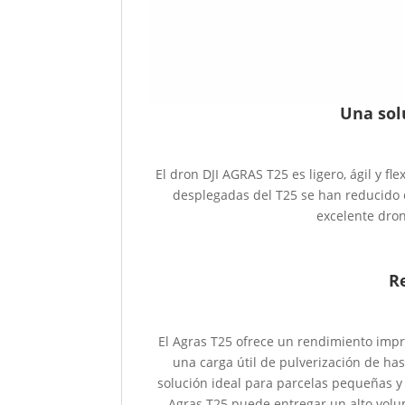
Una sol
El dron DJI AGRAS T25 es ligero, ágil y f
desplegadas del T25 se han reducido 
excelente dron
R
El Agras T25 ofrece un rendimiento imp
una carga útil de pulverización de has
solución ideal para parcelas pequeñas y
Agras T25 puede entregar un alto volu