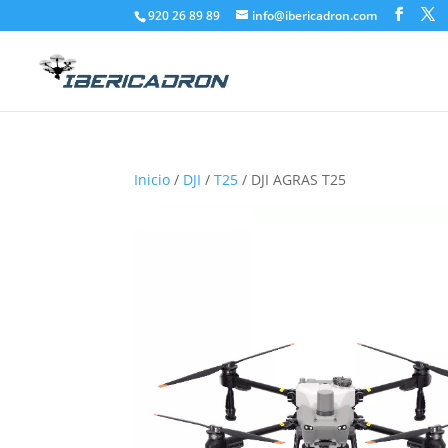
920 26 89 89
info@ibericadron.com
Inicio
/
DJI
/
T25
/ DJI AGRAS T25