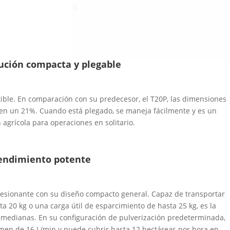
ución compacta y plegable
lexible. En comparación con su predecesor, el T20P, las dimensiones
en un 21%. Cuando está plegado, se maneja fácilmente y es un
 agrícola para operaciones en solitario.
endimiento potente
resionante con su diseño compacto general. Capaz de transportar
ta 20 kg o una carga útil de esparcimiento de hasta 25 kg, es la
 medianas. En su configuración de pulverización predeterminada,
men de 16 L/min y puede cubrir hasta 12 hectáreas por hora en