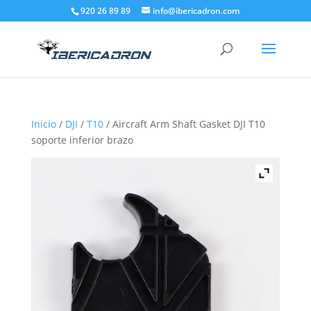
920 26 89 89
info@ibericadron.com
Inicio
/
DJI
/
T10
/ Aircraft Arm Shaft Gasket DJI T10
soporte inferior brazo