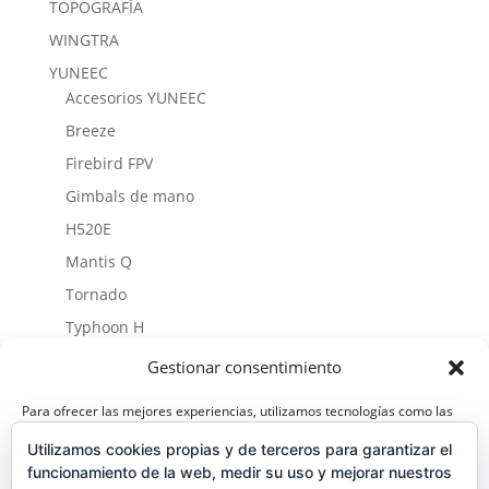
TOPOGRAFÍA
WINGTRA
YUNEEC
Accesorios YUNEEC
Breeze
Firebird FPV
Gimbals de mano
H520E
Mantis Q
Tornado
Typhoon H
Accesorios Typhoon H
Gestionar consentimiento
TYPHOON H PLUS
Accesorios Typhoon H Plus
Para ofrecer las mejores experiencias, utilizamos tecnologías como las
cookies para almacenar y/o acceder a la información del dispositivo. El
Typhoon H3
Utilizamos cookies propias y de terceros para garantizar el
consentimiento de estas tecnologías nos permitirá procesar datos como
el comportamiento de navegación o las identificaciones únicas en este
funcionamiento de la web, medir su uso y mejorar nuestros
Typhoon Q500