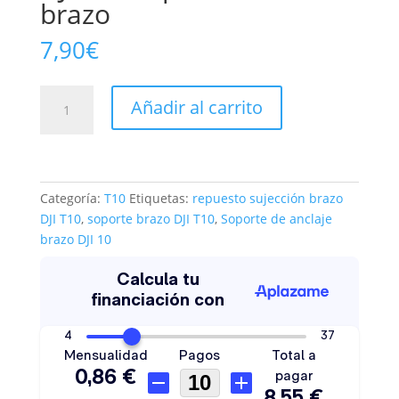
brazo
7,90
€
Aircraft
Añadir al carrito
Arm
Shaft
Gasket
DJI
T10
Categoría:
T10
Etiquetas:
repuesto sujección brazo
soporte
DJI T10
,
soporte brazo DJI T10
,
Soporte de anclaje
inferior
brazo DJI 10
brazo
cantidad