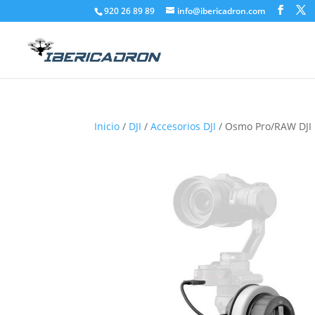
920 26 89 89
info@ibericadron.com
Inicio
/
DJI
/
Accesorios DJI
/ Osmo Pro/RAW DJI