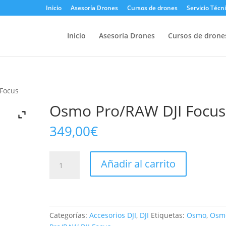
Inicio
Asesoría Drones
Cursos de drones
Servicio Técn
Inicio
Asesoría Drones
Cursos de drone
 Focus
Osmo Pro/RAW DJI Focus
349,00
€
Osmo
Añadir al carrito
Pro/RAW
DJI
Focus
cantidad
Categorías:
Accesorios DJI
,
DJI
Etiquetas:
Osmo
,
Osm