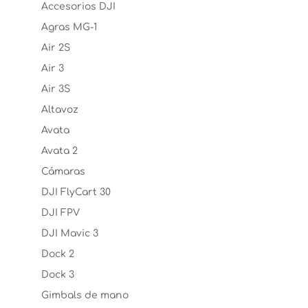
Accesorios DJI
Agras MG-1
Air 2S
Air 3
Air 3S
Altavoz
Avata
Avata 2
Cámaras
DJI FlyCart 30
DJI FPV
DJI Mavic 3
Dock 2
Dock 3
Gimbals de mano