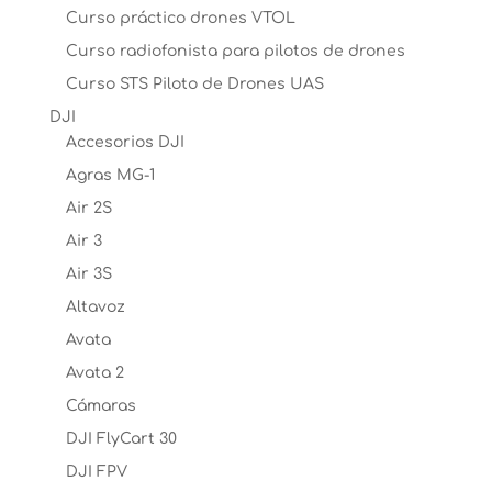
Curso práctico drones VTOL
Curso radiofonista para pilotos de drones
Curso STS Piloto de Drones UAS
DJI
Accesorios DJI
Agras MG-1
Air 2S
Air 3
Air 3S
Altavoz
Avata
Avata 2
Cámaras
DJI FlyCart 30
DJI FPV