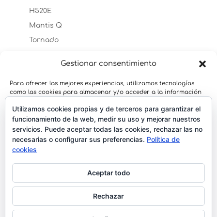
H520E
Mantis Q
Tornado
Typhoon H
Gestionar consentimiento
Accesorios Typhoon H
TYPHOON H PLUS
Para ofrecer las mejores experiencias, utilizamos tecnologías
Accesorios Typhoon H Plus
como las cookies para almacenar y/o acceder a la información
del dispositivo. El consentimiento de estas tecnologías nos
Typhoon H3
Utilizamos cookies propias y de terceros para garantizar el
permitirá procesar datos como el comportamiento de
navegación o las identificaciones únicas en este sitio. No
funcionamiento de la web, medir su uso y mejorar nuestros
Typhoon Q500
consentir o retirar el consentimiento, puede afectar
servicios. Puede aceptar todas las cookies, rechazar las no
YUNEEC H520
negativamente a ciertas características y funciones.
necesarias o configurar sus preferencias.
Política de
Accesorios H520
cookies
Yuneec H520 RTK
Aceptar
Aceptar todo
Denegar
Rechazar
Ver preferencias
Terminos y Condiciones