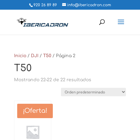
920 26 89 89
info@ibericadron.com
Inicio
/
DJI
/
T50
/ Página 2
T50
Mostrando 22–22 de 22 resultados
¡Oferta!