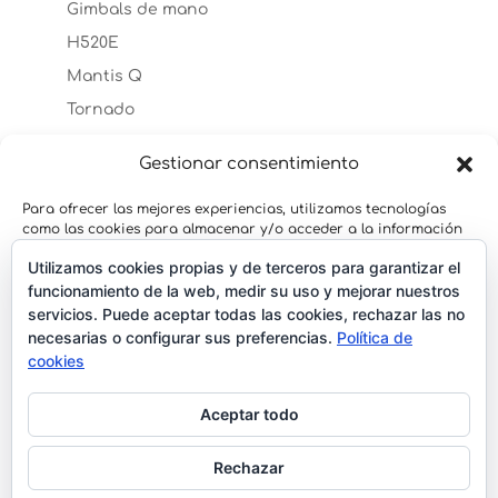
Gimbals de mano
H520E
Mantis Q
Tornado
Typhoon H
Gestionar consentimiento
Accesorios Typhoon H
TYPHOON H PLUS
Para ofrecer las mejores experiencias, utilizamos tecnologías
Accesorios Typhoon H Plus
como las cookies para almacenar y/o acceder a la información
del dispositivo. El consentimiento de estas tecnologías nos
Typhoon H3
Utilizamos cookies propias y de terceros para garantizar el
permitirá procesar datos como el comportamiento de
navegación o las identificaciones únicas en este sitio. No
funcionamiento de la web, medir su uso y mejorar nuestros
Typhoon Q500
consentir o retirar el consentimiento, puede afectar
servicios. Puede aceptar todas las cookies, rechazar las no
YUNEEC H520
negativamente a ciertas características y funciones.
necesarias o configurar sus preferencias.
Política de
Accesorios H520
cookies
Yuneec H520 RTK
Aceptar
Aceptar todo
Denegar
Rechazar
Ver preferencias
Terminos y Condiciones