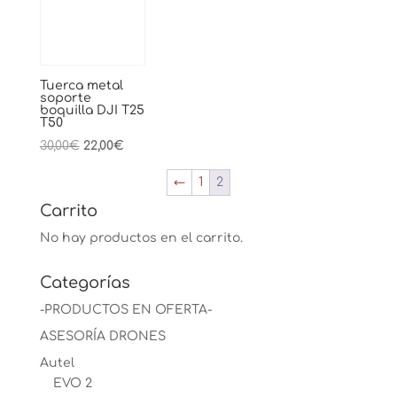
Tuerca metal
soporte
boquilla DJI T25
T50
El
El
30,00
€
22,00
€
precio
precio
←
1
2
original
actual
era:
es:
Carrito
30,00€.
22,00€.
No hay productos en el carrito.
Categorías
-PRODUCTOS EN OFERTA-
ASESORÍA DRONES
Autel
EVO 2