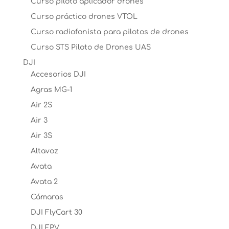
Curso piloto aplicador drones
Curso práctico drones VTOL
Curso radiofonista para pilotos de drones
Curso STS Piloto de Drones UAS
DJI
Accesorios DJI
Agras MG-1
Air 2S
Air 3
Air 3S
Altavoz
Avata
Avata 2
Cámaras
DJI FlyCart 30
DJI FPV